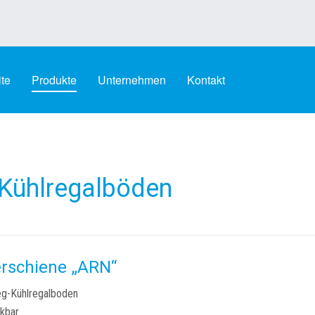
ite
Produkte
Unternehmen
Kontakt
 Kühlregalböden
rschiene „ARN“
eg-Kühlregalboden
kbar