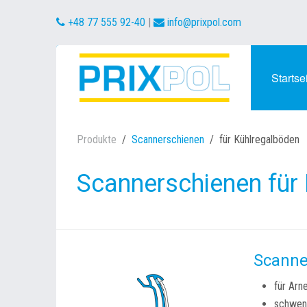
+48 77 555 92-40
|
info@prixpol.com
Startse
Produkte
Scannerschienen
für Kühlregalböden
Scannerschienen für
Scanne
für Arn
schwen