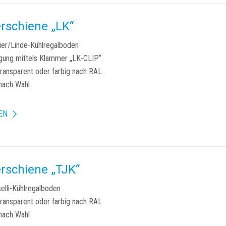
rschiene „LK“
rier/Linde-Kühlregalboden
gung mittels Klammer „LK-CLIP“
transparent oder farbig nach RAL
nach Wahl
EN
rschiene „TJK“
selli-Kühlregalboden
transparent oder farbig nach RAL
nach Wahl